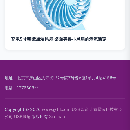
充电5寸萌镜加湿风扇 桌面美容小风扇的潮流新宠
地址：北京市房山区洪寺街甲2号院7号楼A座1单元4层4156号
电话：1376608**
Copyright © 2026
www.jyihl.com
USB风扇
北京霸涛科技有限
公司
USB风扇
版权所有
Sitemap