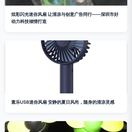
炫彩闪光迷你风扇 让清凉与创意广告同行——深圳市好
动力科技倾情打造
素乐USB迷你风扇 安静的夏日风尚，随身的清凉灵感