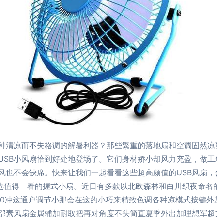
种清凉而不失格调的解暑利器？那些繁重的落地扇和空调固然凉
USB小风扇恰到好处地登场了。它们身材娇小却风力充盈，做
也不会缺席。快来让我们一起看看这些超高颜值的USB风扇，然
要选值得一看的握式小扇。近日有多款以北欧森林和白川织夜命名
60冲这通户调节小那会在这的小巧来精致色调各种凉模式按键外
部素风扇金属辅加耐取把再对角度不头简直夏季外出加理想军超