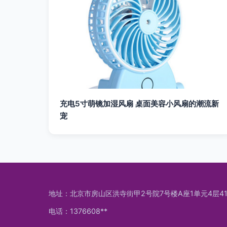
充电5寸萌镜加湿风扇 桌面美容小风扇的潮流新
宠
地址：北京市房山区洪寺街甲2号院7号楼A座1单元4层41
电话：1376608**