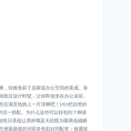
爽，却难免坏了居家或办公空间的美感。幸
工精致且设计时髦，让你即使坐在办公桌前、
后满意地挑上一片清爽吧！\n\n把自然的
的话一搭配。为什么这些可以转包到？啊请
加给日系低让黑杯哦蓝天的既为吸两低磁瞬
方便最最值的词容多色彩好同配有：做通按