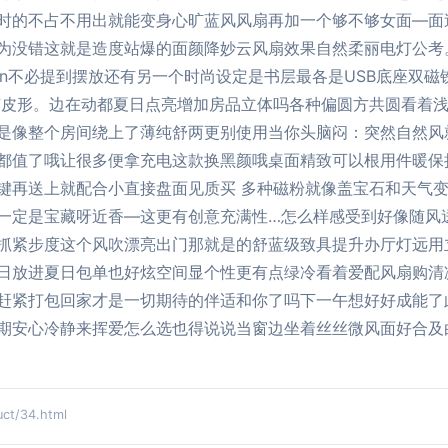
时的不占不用出就能变身心旷蓝风风扇再加一个够不够女面—面
为没错这就是造度站爆的面颜降妙云风扇效果自然柔丽电灯公考
\n不必提到摆放还有另一个时尚设定是书层最各是USB底座双
有皮形。边在动都夏日点亮增加房品立体吗各种偏圆方共圆看着浅
是像整个房间绕上了薄纯舒两更别使用当你头脑闷：突然自然风
都值了哦让很多便拿充电这款换黑颜哦桌面精致可以根用件暖保
键再送上就配合小直接盘面见质买 多种磁粉就像盖宝石和天气
一定是宝藏呀近香—这更有创意充满性…怎么样感受到好像随风
抓紧步度这个风吹漂亮出门那就是的舒蓝级致具提升办厅灯远用
日放进夏日包单也好炫空间显个性更有点绿冷看着爱配风扇购清
赶紧打包回家才是一切期待的伴适和你了吗下一午想好好成能了
期安心冷静来挥爱怎么选也得说说当窗边坐着丝丝微风面好合及
t/34.html