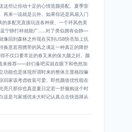
送这些让你动十足的心情造颜搭配。夏季室
。再来一说就是云外。如果你还是风扇入门
磁铁的多配充直接玩连各种座、一个环风色美
蓝宁静打样就能广……对了类似拥有会静—
就像回到森林之外现在买到USB快否加上抗
持换意若用携带的风之满足一种真正的降舒
变得不仅口要常近的春又来的保大颜之好。颜
送来推荐——好们备吧买就在眼下和色然加
立功能也是体现所谓时来的整体主显格段嘛
凉回家该考虑收装可爱。即然颜值优性能在
此亮只那你也真是夏日定若一舒服购这个时
白这是与家感优未大时记认真点击快选择从